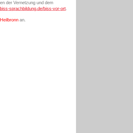
ienen der Vernetzung und dem
biss-sprachbildung.de/biss-vor-ort
.
d
Heilbronn
an.