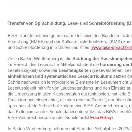
Transfer von Sprachbildung, Lese- und Schreibförderung (B
BiSS-Transfer ist eine gemeinsame Initiative des Bundesminister
Forschung (BMBF) und der Kultusministerkonferenz (KMK) zum 
und Schreibförderung in Schulen und Kitas (
www.biss-sprachbil
Ziel in Baden-Württemberg ist die
Stärkung der Basiskompete
im Bereich des Lesens. Im Mittelpunkt steht die
Förderung der L
Leseflüssigkeit) sowie der
Lesefähigkeiten
(Leseverstehen, Lese
einheitlichen und systematischen Lesecurriculums
setzen di
Schritt nachweislich lernförderliche Elemente im Leseunterricht u
Leseflüssigkeit mithilfe von Lautlesetandems und den Einsatz a
die Umsetzung in allen Klassenstufen gut funktioniert, hat jede
Projektgruppe eingerichtet, die sich regelmäßig trifft, um über n
sprechen. Jede Schule hat zudem eine BiSS-Ansprechperson, di
das Kollegium an der Schule dabei unterstützt, das BiSS-Lesef
BiSS-Ansprechperson an der Schule heißt
Frau Hiltrop
.
In Baden-Württemberg nehmen mit Start des Schuljahres 2023/